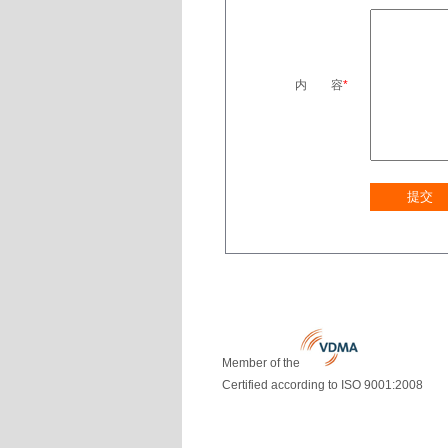
内 容
*
Member of the
Certified according to ISO 9001:2008