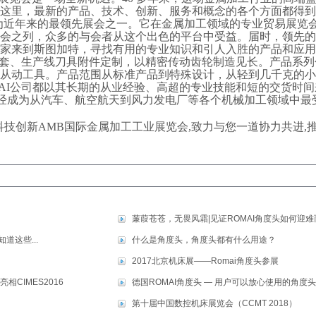
这里，最新的产品、技术、创新、服务和概念的各个方面都得到
为近年来的最领先展会之一。它在金属加工领域的专业贸易展览
会之列，众多的与会者从这个出色的平台中受益。届时，领先的
家来到斯图加特，寻找有用的专业知识和引人入胜的产品和应用
床配套、生产线刀具附件定制，以精密传动齿轮制造见长。产品系列
从动工具。产品范围从标准产品到特殊设计，从轻到几千克的小
MAI公司都以其长期的从业经验、高超的专业技能和短的交货时
司已经成为从汽车、航空航天到风力发电厂等各个机械加工领域中最
科技创新AMB国际金属加工工业展览会,致力与您一道协力共进,
蒹葭苍苍，无畏风霜|见证ROMAI角度头如何迎难
这些...
什么是角度头，角度头都有什么用途？
2017北京机床展——Romai角度头参展
相CIMES2016
德国ROMAI角度头 — 用户可以放心使用的角度头
第十届中国数控机床展览会（CCMT 2018）